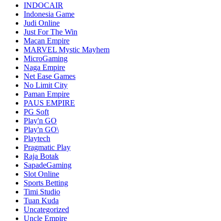
INDOCAIR
Indonesia Game
Judi Online
Just For The Win
Macan Empire
MARVEL Mystic Mayhem
MicroGaming
Naga Empire
Net Ease Games
No Limit City
Paman Empire
PAUS EMPIRE
PG Soft
Play'n GO
Play'n GO\
Playtech
Pragmatic Play
Raja Botak
SapadeGaming
Slot Online
Sports Betting
Timi Studio
Tuan Kuda
Uncategorized
Uncle Empire