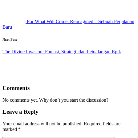
For What Will Come: Reimagined – Sebuah Perjalanan
Baru
Next Post
The Divine Invasion: Fantasi, Strategi, dan Petualangan Epik
Comments
No comments yet. Why don’t you start the discussion?
Leave a Reply
Your email address will not be published.
Required fields are
marked
*