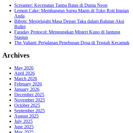
Screamer: Kecepatan Tanpa Batas di Dunia Neon
Lemon Cake: Membangun Surga Manis di Toko Roti Impian
Anda
Bibots: Menjelajahi Masa Depan Taka dalam Balutan Aksi
Bullet
Faraday Protocol: Mengungkap Misteri Kuno di Jantung
Stasiun
The Valiant: Perjalanan Penebusan Dosa di Tengah Kecamuk
Archives
May 2026
April 2026
March 2026
February 2026
January 2026
December 2025
November 2025
October 2025
September 2025
August 2025
July 2025
June 2025
May 2025