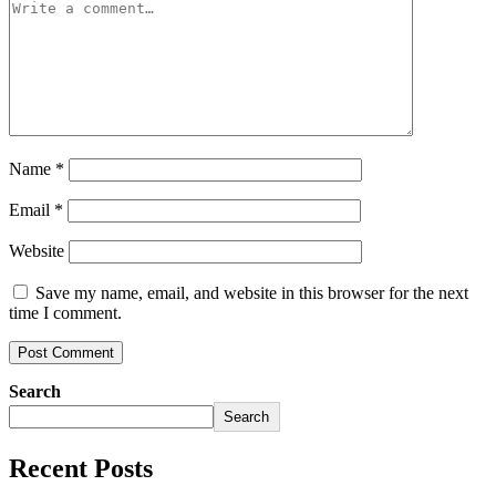
Name
*
Email
*
Website
Save my name, email, and website in this browser for the next
time I comment.
Search
Search
Recent Posts