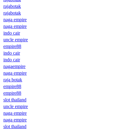
rajabotak
rajabotak
naga empire
naga empire
indo cair
uncle empire
empire88
indo cair
indo cair
nagaempire
naga empire
raja botak
empire88
empire88
slot thailand
uncle empire
naga empire
naga empire
slot thailand