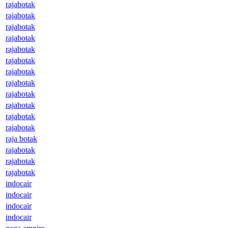
rajabotak
rajabotak
rajabotak
rajabotak
rajabotak
rajabotak
rajabotak
rajabotak
rajabotak
rajabotak
rajabotak
rajabotak
raja botak
rajabotak
rajabotak
rajabotak
indocair
indocair
indocair
indocair