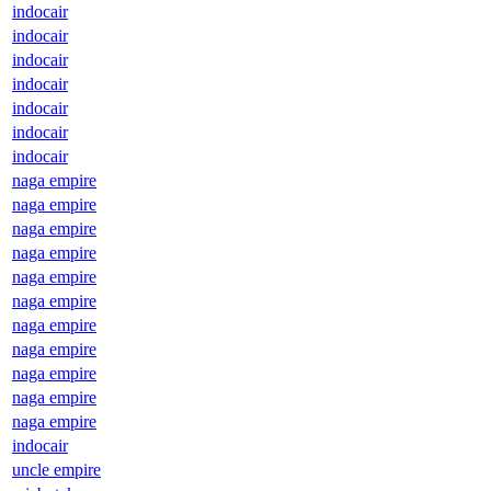
indocair
indocair
indocair
indocair
indocair
indocair
indocair
naga empire
naga empire
naga empire
naga empire
naga empire
naga empire
naga empire
naga empire
naga empire
naga empire
naga empire
indocair
uncle empire