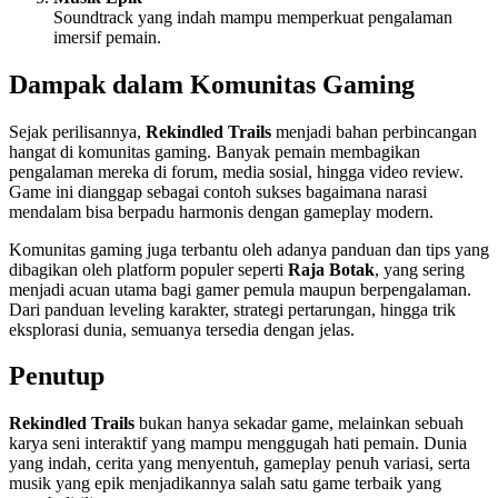
Soundtrack yang indah mampu memperkuat pengalaman
imersif pemain.
Dampak dalam Komunitas Gaming
Sejak perilisannya,
Rekindled Trails
menjadi bahan perbincangan
hangat di komunitas gaming. Banyak pemain membagikan
pengalaman mereka di forum, media sosial, hingga video review.
Game ini dianggap sebagai contoh sukses bagaimana narasi
mendalam bisa berpadu harmonis dengan gameplay modern.
Komunitas gaming juga terbantu oleh adanya panduan dan tips yang
dibagikan oleh platform populer seperti
Raja Botak
, yang sering
menjadi acuan utama bagi gamer pemula maupun berpengalaman.
Dari panduan leveling karakter, strategi pertarungan, hingga trik
eksplorasi dunia, semuanya tersedia dengan jelas.
Penutup
Rekindled Trails
bukan hanya sekadar game, melainkan sebuah
karya seni interaktif yang mampu menggugah hati pemain. Dunia
yang indah, cerita yang menyentuh, gameplay penuh variasi, serta
musik yang epik menjadikannya salah satu game terbaik yang