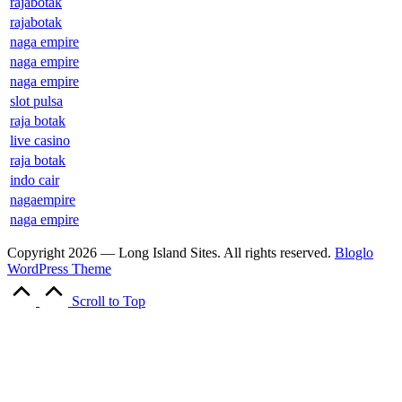
rajabotak
rajabotak
naga empire
naga empire
naga empire
slot pulsa
raja botak
live casino
raja botak
indo cair
nagaempire
naga empire
Copyright 2026 — Long Island Sites. All rights reserved.
Bloglo
WordPress Theme
Scroll to Top