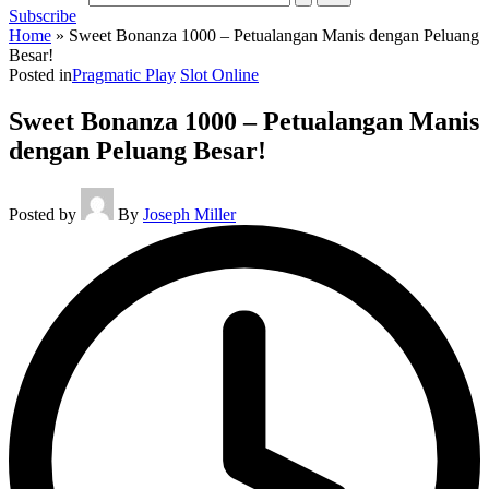
Subscribe
Home
»
Sweet Bonanza 1000 – Petualangan Manis dengan Peluang
Besar!
Posted in
Pragmatic Play
Slot Online
Sweet Bonanza 1000 – Petualangan Manis
dengan Peluang Besar!
Posted by
By
Joseph Miller