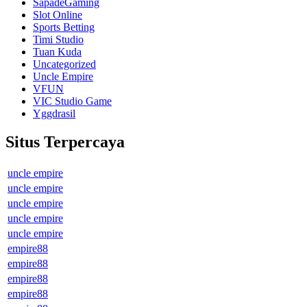
SapadeGaming
Slot Online
Sports Betting
Timi Studio
Tuan Kuda
Uncategorized
Uncle Empire
VFUN
VIC Studio Game
Yggdrasil
Situs Terpercaya
uncle empire
uncle empire
uncle empire
uncle empire
uncle empire
empire88
empire88
empire88
empire88