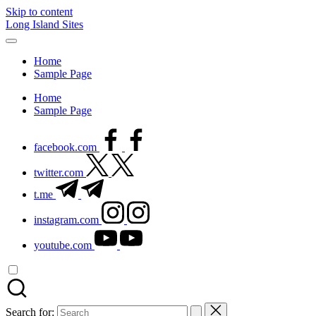
Skip to content
Long Island Sites
Home
Sample Page
Home
Sample Page
facebook.com
twitter.com
t.me
instagram.com
youtube.com
Search for: