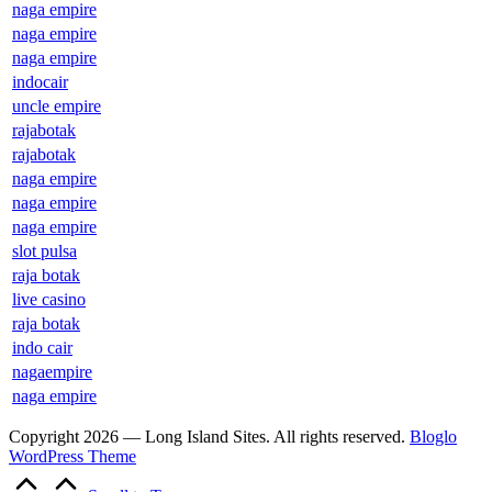
naga empire
naga empire
naga empire
indocair
uncle empire
rajabotak
rajabotak
naga empire
naga empire
naga empire
slot pulsa
raja botak
live casino
raja botak
indo cair
nagaempire
naga empire
Copyright 2026 — Long Island Sites. All rights reserved.
Bloglo
WordPress Theme