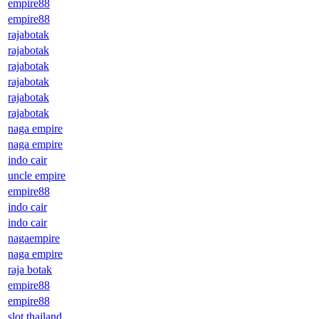
empire88
empire88
rajabotak
rajabotak
rajabotak
rajabotak
rajabotak
rajabotak
naga empire
naga empire
indo cair
uncle empire
empire88
indo cair
indo cair
nagaempire
naga empire
raja botak
empire88
empire88
slot thailand