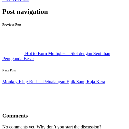
Post navigation
Previous Post
Hot to Burn Multiplier – Slot dengan Sentuhan
Pengganda Besar
Next Post
Monkey King Rush – Petualangan Epik Sang Raja Kera
Comments
No comments yet. Why don’t you start the discussion?