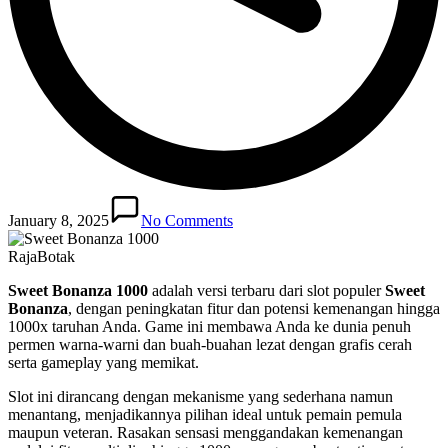
January 8, 2025
No Comments
RajaBotak
Sweet Bonanza 1000
adalah versi terbaru dari slot populer
Sweet
Bonanza
, dengan peningkatan fitur dan potensi kemenangan hingga
1000x taruhan Anda. Game ini membawa Anda ke dunia penuh
permen warna-warni dan buah-buahan lezat dengan grafis cerah
serta gameplay yang memikat.
Slot ini dirancang dengan mekanisme yang sederhana namun
menantang, menjadikannya pilihan ideal untuk pemain pemula
maupun veteran. Rasakan sensasi menggandakan kemenangan