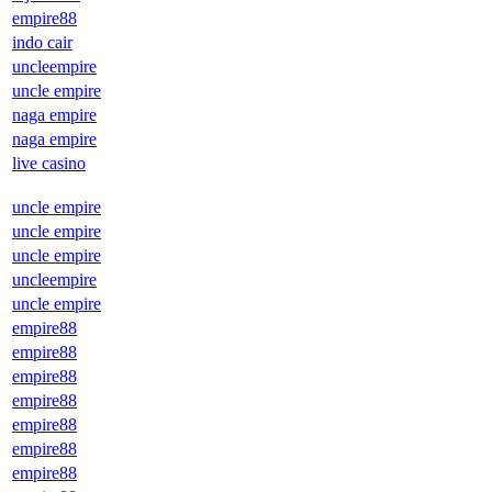
empire88
indo cair
uncleempire
uncle empire
naga empire
naga empire
live casino
uncle empire
uncle empire
uncle empire
uncleempire
uncle empire
empire88
empire88
empire88
empire88
empire88
empire88
empire88