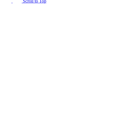
Scroll to Top